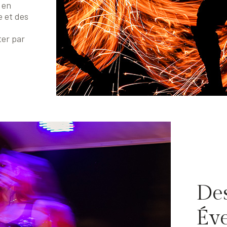
 en
e et des
ter par
De
Éve