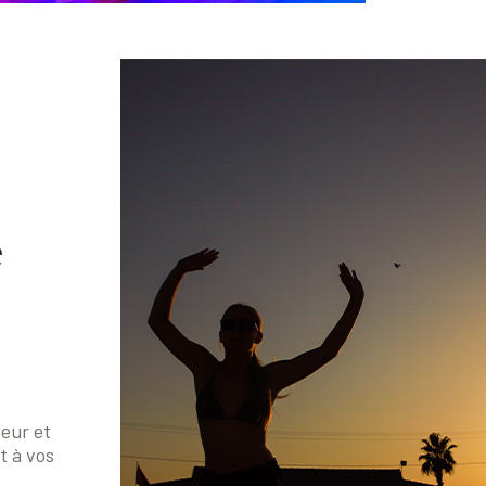
e
heur et
 à vos