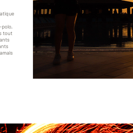
uatique
-polo,
s tout
sants
ants
jamais