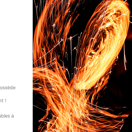
possède
t !
bles à