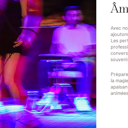
Âm
Avec no
ajouton
Les per
profess
convers
souvenir
Prépare
la magi
apaisan
animées